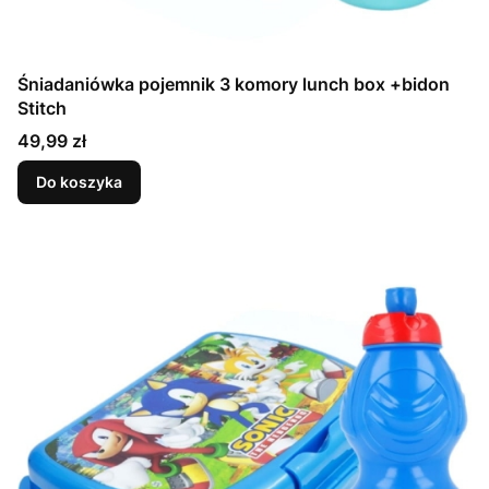
Śniadaniówka pojemnik 3 komory lunch box +bidon
Stitch
Cena
49,99 zł
Do koszyka