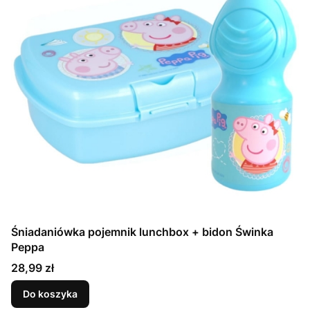
Śniadaniówka pojemnik lunchbox + bidon Świnka
Peppa
Cena
28,99 zł
Do koszyka