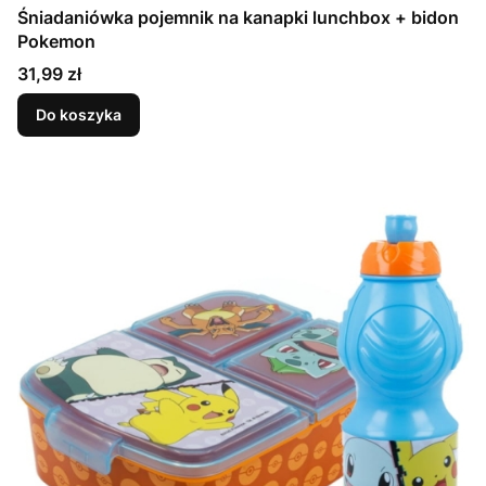
Śniadaniówka pojemnik na kanapki lunchbox + bidon
Pokemon
Cena
31,99 zł
Do koszyka