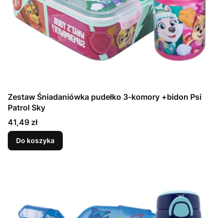
Zestaw Śniadaniówka pudełko 3-komory +bidon Psi
Patrol Sky
Cena
41,49 zł
Do koszyka