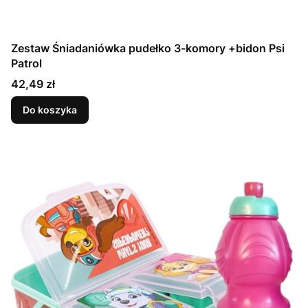
Zestaw Śniadaniówka pudełko 3-komory +bidon Psi
Patrol
Cena
42,49 zł
Do koszyka