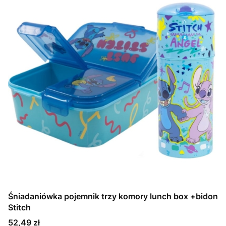
Śniadaniówka pojemnik trzy komory lunch box +bidon
Stitch
Cena
52,49 zł