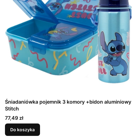
Śniadaniówka pojemnik 3 komory +bidon aluminiowy
Stitch
Cena
77,49 zł
Do koszyka