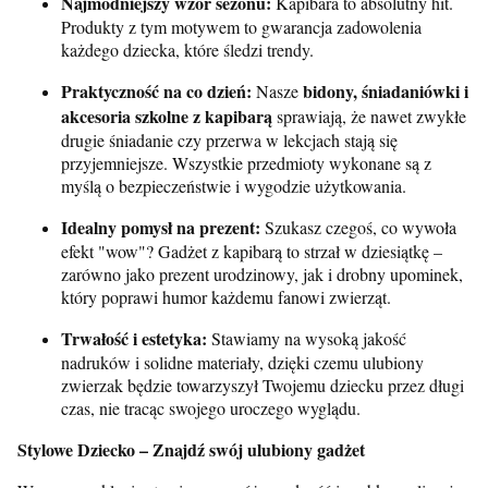
Najmodniejszy wzór sezonu:
Kapibara to absolutny hit.
Produkty z tym motywem to gwarancja zadowolenia
każdego dziecka, które śledzi trendy.
Praktyczność na co dzień:
bidony, śniadaniówki i
Nasze
akcesoria szkolne z kapibarą
sprawiają, że nawet zwykłe
drugie śniadanie czy przerwa w lekcjach stają się
przyjemniejsze. Wszystkie przedmioty wykonane są z
myślą o bezpieczeństwie i wygodzie użytkowania.
Idealny pomysł na prezent:
Szukasz czegoś, co wywoła
efekt "wow"? Gadżet z kapibarą to strzał w dziesiątkę –
zarówno jako prezent urodzinowy, jak i drobny upominek,
który poprawi humor każdemu fanowi zwierząt.
Trwałość i estetyka:
Stawiamy na wysoką jakość
nadruków i solidne materiały, dzięki czemu ulubiony
zwierzak będzie towarzyszył Twojemu dziecku przez długi
czas, nie tracąc swojego uroczego wyglądu.
Stylowe Dziecko – Znajdź swój ulubiony gadżet