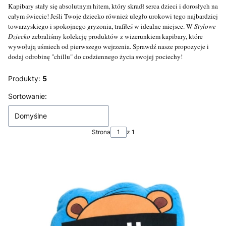
Kapibary stały się absolutnym hitem, który skradł serca dzieci i dorosłych na
całym świecie! Jeśli Twoje dziecko również uległo urokowi tego najbardziej
towarzyskiego i spokojnego gryzonia, trafiłeś w idealne miejsce. W
Stylowe
Dziecko
zebraliśmy kolekcję produktów z wizerunkiem kapibary, które
wywołują uśmiech od pierwszego wejrzenia. Sprawdź nasze propozycje i
dodaj odrobinę "chillu" do codziennego życia swojej pociechy!
Produkty:
5
Lista produktów
Sortowanie:
Domyślne
Strona
z 1