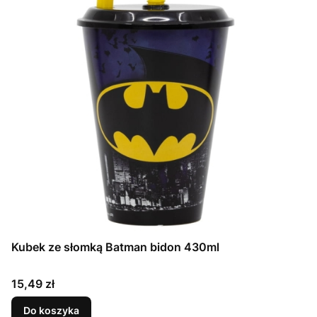
Kubek ze słomką Batman bidon 430ml
Cena
15,49 zł
Do koszyka