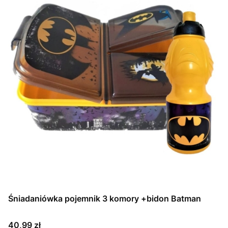
Śniadaniówka pojemnik 3 komory +bidon Batman
Cena
40,99 zł