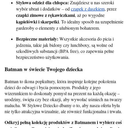
Stylowa odzież dla chłopca:
Znajdziesz u nas szeroki
wybór ubrań i dodatków – od
czapek z daszkiem
, przez
czapki zimowe z rękawiczkami
, aż po wygodne
kąpielówki i skarpetki
. To idealny sposób na uzupełnienie
garderoby o elementy z ulubionym bohaterem.
Bezpieczne materiały:
Wszystkie akcesoria do picia i
jedzenia, takie jak bidony czy lunchboxy, są wolne od
szkodliwych substancji (BPA free), co zapewnia pełne
bezpieczeństwo użytkowania.
Batman w świecie Twojego dziecka
Batman to ikona popkultury, która inspiruje kolejne pokolenia
dzieci do odwagi i bycia pomocnym. Produkty z jego
wizerunkiem to doskonały pomysł na prezent na każdą okazję –
urodziny, święta czy bez okazji, aby wywołać uśmiech na twarzy
malucha. W Stylowe Dziecko dbamy o to, aby nasza oferta była
nie tylko atrakcyjna wizualnie, ale również funkcjonalna i trwała.
Odkryj pełną kolekcję produktów z Batmanem i wybierz coś