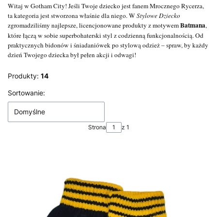
Witaj w Gotham City! Jeśli Twoje dziecko jest fanem Mrocznego Rycerza,
ta kategoria jest stworzona właśnie dla niego. W
Stylowe Dziecko
Batmana
zgromadziliśmy najlepsze, licencjonowane produkty z motywem
,
które łączą w sobie superbohaterski styl z codzienną funkcjonalnością. Od
praktycznych bidonów i śniadaniówek po stylową odzież – spraw, by każdy
dzień Twojego dziecka był pełen akcji i odwagi!
Produkty:
14
Lista produktów
Sortowanie:
Domyślne
Strona
z 1