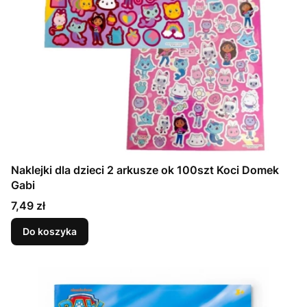
Naklejki dla dzieci 2 arkusze ok 100szt Koci Domek
Gabi
Cena
7,49 zł
Do koszyka