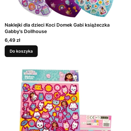
Naklejki dla dzieci Koci Domek Gabi książeczka
Gabby's Dollhouse
Cena
6,49 zł
Do koszyka