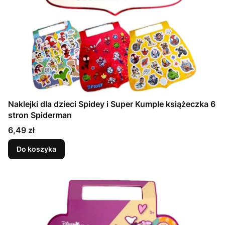
Naklejki dla dzieci Spidey i Super Kumple książeczka 6
stron Spiderman
Cena
6,49 zł
Do koszyka