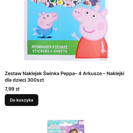
Zestaw Naklejek Świnka Peppa– 4 Arkusze – Naklejki
dla dzieci 300szt
Cena
7,99 zł
Do koszyka