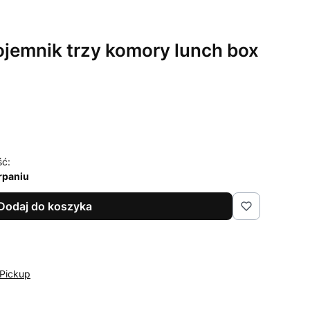
jemnik trzy komory lunch box
ść:
rpaniu
Dodaj do koszyka
Pickup