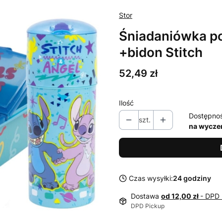
Stor
Śniadaniówka po
+bidon Stitch
Cena
52,49 zł
Ilość
Dostępno
szt.
na wycze
Czas wysyłki:
24 godziny
Dostawa
od 12,00 zł
- DPD 
DPD Pickup