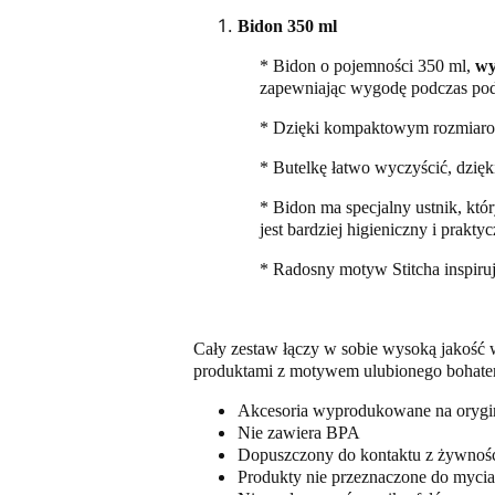
Bidon 350 ml
* Bidon o pojemności 350 ml,
wy
zapewniając wygodę podczas podr
* Dzięki kompaktowym rozmiarom 
* Butelkę łatwo wyczyścić, dzię
* Bidon ma specjalny ustnik, któ
jest bardziej higieniczny i prak
* Radosny motyw Stitcha inspiruj
Cały zestaw łączy w sobie wysoką jakość w
produktami z motywem ulubionego bohate
Akcesoria wyprodukowane na orygina
Nie zawiera BPA
Dopuszczony do kontaktu z żywnośc
Produkty nie przeznaczone do myci