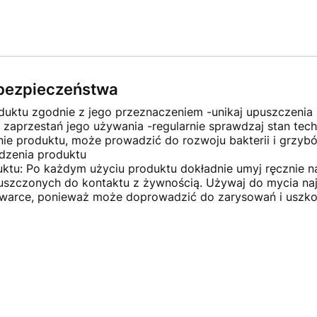
e bezpieczeństwa
duktu zgodnie z jego przeznaczeniem -unikaj upuszczenia
zaprzestań jego używania -regularnie sprawdzaj stan tech
ie produktu, może prowadzić do rozwoju bakterii i grzy
dzenia produktu
ktu: Po każdym użyciu produktu dokładnie umyj ręcznie na
czonych do kontaktu z żywnością. Używaj do mycia najlep
ywarce, ponieważ może doprowadzić do zarysowań i uszko