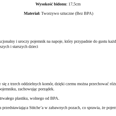
Wysokość bidonu
: 17,5cm
Materiał:
Tworzywo sztuczne (Bez BPA)
kcjonalny i uroczy pojemnik na napoje, który przypadnie do gustu każde
zych i starszych dzieci
y się z trzech oddzielnych komór, dzięki czemu można przechować różn
pojemniku, zachowując porządek.
trwałego plastiku, wolnego od BPA.
a przedstawiająca Stitche’a w zabawnych pozach, co sprawia, że pojemni