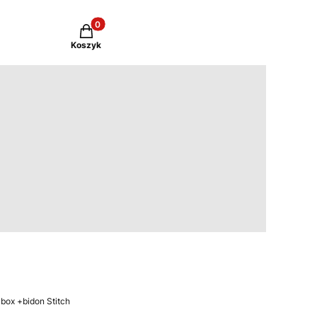
Produkty w koszyku: 0. Zobacz szczegóły
Koszyk
box +bidon Stitch