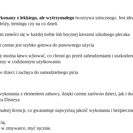
konany z lekkiego, ale wytrzymałego
tworzywa sztucznego. Jest id
óży, treningu czy na co dzień.
zmieści się w każdej torbie lub bocznej kieszeni szkolnego plecaka
ki czemu jest szybko gotowa do ponownego użycia
ry można łatwo schować, co chroni go przed zabrudzeniami i uszkodzen
tyczny w codziennym użytkowaniu
e dzieci i zachęca do samodzielnego picia
ykonania z elementem zabawy, dzięki czemu zarówno dzieci, jak i dor
ra Disneya
lnej licencji, co gwarantuje najwyższą jakość wykonania i bezpieczne
ią,
a w zmywarce, myć ręcznie.