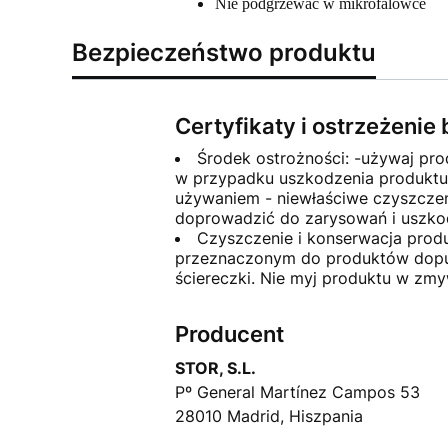
Nie podgrzewać w mikrofalówce
Bezpieczeństwo produktu
Certyfikaty i ostrzeżeni
Środek ostrożności: -używaj pro
w przypadku uszkodzenia produktu 
używaniem - niewłaściwe czyszczen
doprowadzić do zarysowań i uszko
Czyszczenie i konserwacja produ
przeznaczonym do produktów dopusz
ściereczki. Nie myj produktu w zm
Producent
STOR, S.L.
Pº General Martínez Campos 53
28010 Madrid, Hiszpania