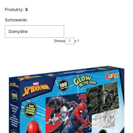
Produkty:
3
Lista produktów
Sortowanie:
Domyślne
Strona
z 1