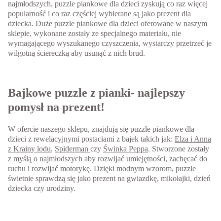
najmłodszych, puzzle piankowe dla dzieci zyskują co raz więcej
popularność i co raz częściej wybierane są jako prezent dla
dziecka. Duże puzzle piankowe dla dzieci oferowane w naszym
sklepie, wykonane zostały ze specjalnego materiału, nie
wymagającego wyszukanego czyszczenia, wystarczy przetrzeć je
wilgotną ściereczką aby usunąć z nich brud.
Bajkowe puzzle z pianki- najlepszy
pomysł na prezent!
W ofercie naszego sklepu, znajdują się puzzle piankowe dla
dzieci z rewelacyjnymi postaciami z bajek takich jak:
Elza i Anna
z Krainy lodu
,
Spiderman
czy
Świnka Peppa
. Stworzone zostały
z myślą o najmłodszych aby rozwijać umiejętności, zachęcać do
ruchu i rozwijać motorykę. Dzięki modnym wzorom, puzzle
świetnie sprawdzą się jako prezent na gwiazdkę, mikołajki, dzień
dziecka czy urodziny.