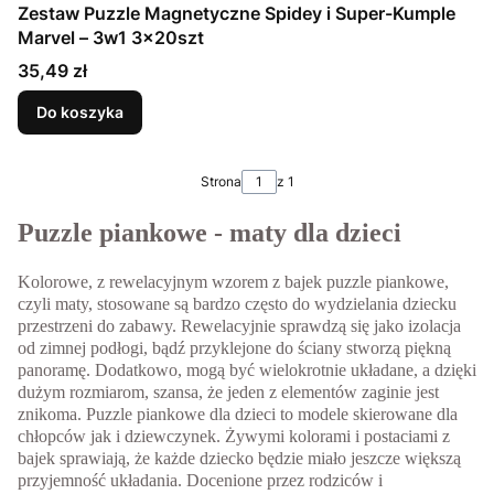
Zestaw Puzzle Magnetyczne Spidey i Super-Kumple
Marvel – 3w1 3x20szt
Cena
35,49 zł
Do koszyka
Strona
z 1
Puzzle piankowe - maty dla dzieci
Kolorowe, z rewelacyjnym wzorem z bajek puzzle piankowe,
czyli maty, stosowane są bardzo często do wydzielania dziecku
przestrzeni do zabawy. Rewelacyjnie sprawdzą się jako izolacja
od zimnej podłogi, bądź przyklejone do ściany stworzą piękną
panoramę. Dodatkowo, mogą być wielokrotnie układane, a dzięki
dużym rozmiarom, szansa, że jeden z elementów zaginie jest
znikoma. Puzzle piankowe dla dzieci to modele skierowane dla
chłopców jak i dziewczynek. Żywymi kolorami i postaciami z
bajek sprawiają, że każde dziecko będzie miało jeszcze większą
przyjemność układania. Docenione przez rodziców i