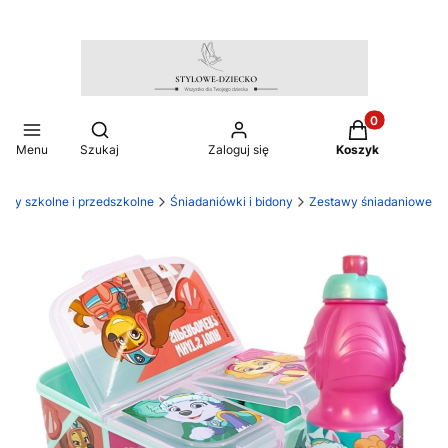
Produkty w ko
Otwórz wyszukiwarkę
Menu
Szukaj
Zaloguj się
Koszyk
kuły szkolne i przedszkolne
Śniadaniówki i bidony
Zestawy śniadaniowe