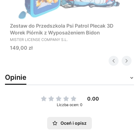
Zestaw do Przedszkola Psi Patrol Plecak 3D
Worek Piórnik z Wyposażeniem Bidon
PRODUCENT
MISTER LICENSE COMPANY S.L.
Cena
149,00 zł
Opinie
0.00
Liczba ocen: 0
Oceń i opisz