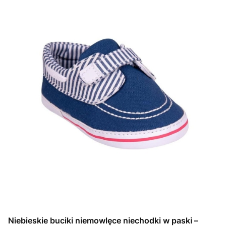
Niebieskie buciki niemowlęce niechodki w paski –