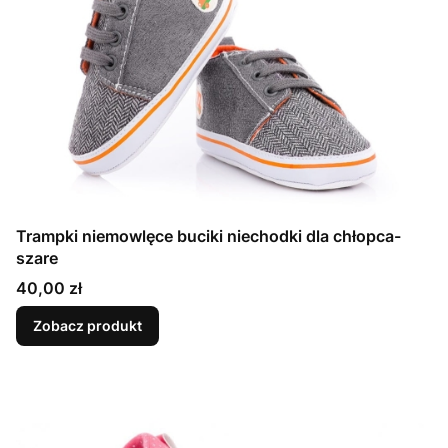
Trampki niemowlęce buciki niechodki dla chłopca-
szare
Cena
40,00 zł
Zobacz produkt