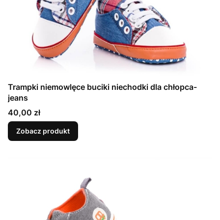
Trampki niemowlęce buciki niechodki dla chłopca-
jeans
Cena
40,00 zł
Zobacz produkt