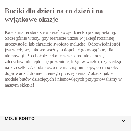
Buciki dla dzieci
na co dzień i na
wyjątkowe okazje
Każda mama stara się ubierać swoje dziecko jak najpiękniej.
Szczególnie wtedy, gdy bierzecie udział w jakiejś rodzinnej
uroczystości lub chrzcicie swojego malucha. Odpowiedni strój
jest wtedy wyjątkowo ważny, a dopełnić go mogą
buty dla
niemowląt
. Bo choć dziecko jeszcze samo nie chodzi,
zdecydowanie lepiej się prezentuje, leżąc w wózku, czy siedząc
na krzesełku. A dodatkowo nie marzną mu stopy, co mogłoby
doprowadzić do niechcianego przeziębienia. Zobacz, jakie
modele
butów dziecięcych
i
niemowlęcych
przygotowaliśmy w
naszym sklepie!
Linki w stopce
MOJE KONTO