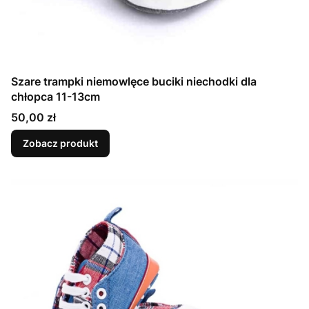
Szare trampki niemowlęce buciki niechodki dla
chłopca 11-13cm
Cena
50,00 zł
Zobacz produkt