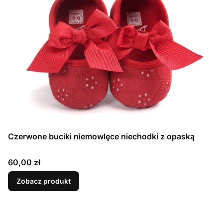
Czerwone buciki niemowlęce niechodki z opaską
Cena
60,00 zł
Zobacz produkt