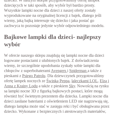
dziecko. W naszym sklepie przygotowaliśmy ofertę lampek
dziecięcych w taki sposób, aby wybór był bardzo prosty.
Wszystkie lampki nocne dla dzieci z naszej oferty zostały
wyprodukowane na oryginalnej licencji z bajek, dlatego jeśli
wiemy, jaką bajką interesuje się dziecko i jaka postać go
zachwyca to pozostaje jedynie wybór odpowiedniego modelu.
Bajkowe lampki dla dzieci- najlepszy
wybór
W ofercie naszego sklepu znajdują się lampki nocne dla dzieci
logowane postaciami z ulubionych bajek. Z doświadczenia
wiemy, że szczególnie upodobania zyskały sobie lampki dla
chłopców z superbohaterami
Avengers
i
Spiderman
a także z
pieskami z
Psiego Patrolu
. Dla dziewczynek przygotowaliśmy
ofertę lampek nocnych ze
Świnką Peppą
,
laleczkami LOL
,
Elzą i
Anna z Krainy Lodu
a także z pieskiem
Sky
. Nowością na rynku
sa lampki nocne 3D z figurką bajkowych postaci, które mogą
również być świetnym prezentem dla dziecka. Lampki nocne dla
dzieci zasilane bateriami z oświetleniem LED nie nagrzewają się,
dlatego lampka może stać w zasięgu reki i być obsługiwana przez
dziecko. Wykonane z bezpiecznych i atestowanych materiałów,