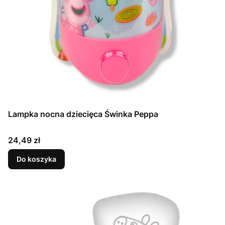
Lampka nocna dziecięca Świnka Peppa
Cena
24,49 zł
Do koszyka