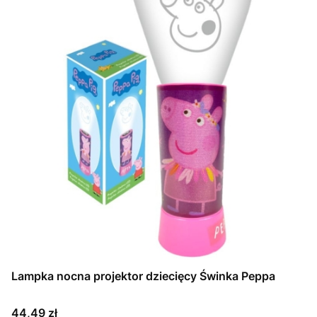
Lampka nocna projektor dziecięcy Świnka Peppa
Cena
44,49 zł