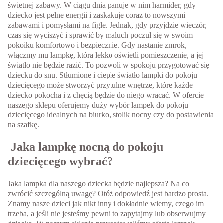
świetnej zabawy. W ciągu dnia panuje w nim harmider, gdy
dziecko jest pełne energii i zaskakuje coraz to nowszymi
zabawami i pomysłami na figle. Jednak, gdy przyjdzie wieczór,
czas się wyciszyć i sprawić by maluch poczuł się w swoim
pokoiku komfortowo i bezpiecznie. Gdy nastanie zmrok,
włączmy mu lampkę, która lekko oświetli pomieszczenie, a jej
światło nie będzie razić. To pozwoli w spokoju przygotować się
dziecku do snu. Stłumione i ciepłe światło lampki do pokoju
dziecięcego może stworzyć przytulne wnętrze, które każde
dziecko pokocha i z chęcią będzie do niego wracać. W ofercie
naszego sklepu oferujemy duży wybór lampek do pokoju
dziecięcego idealnych na biurko, stolik nocny czy do postawienia
na szafkę.
Jaka lampkę nocną do pokoju
dziecięcego wybrać?
Jaka lampka dla naszego dziecka będzie najlepsza? Na co
zwrócić szczególną uwagę? Otóż odpowiedź jest bardzo prosta.
Znamy nasze dzieci jak nikt inny i dokładnie wiemy, czego im
trzeba, a jeśli nie jesteśmy pewni to zapytajmy lub obserwujmy