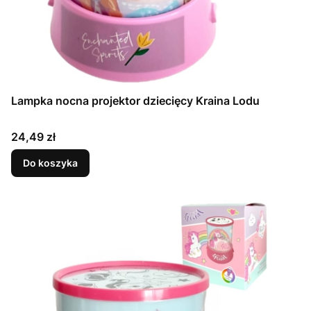
Lampka nocna projektor dziecięcy Kraina Lodu
Cena
24,49 zł
Do koszyka