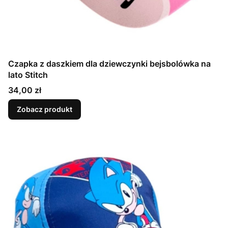
Czapka z daszkiem dla dziewczynki bejsbolówka na
lato Stitch
Cena
34,00 zł
Zobacz produkt