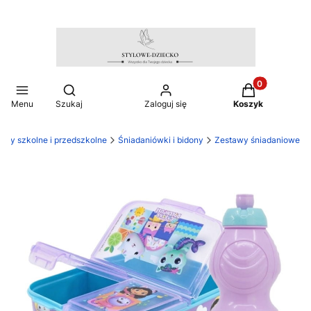
Produkty w ko
Otwórz wyszukiwarkę
Menu
Szukaj
Zaloguj się
Koszyk
kuły szkolne i przedszkolne
Śniadaniówki i bidony
Zestawy śniadaniowe