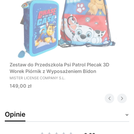
Zestaw do Przedszkola Psi Patrol Plecak 3D
Worek Piórnik z Wyposażeniem Bidon
PRODUCENT
MISTER LICENSE COMPANY S.L.
Cena
149,00 zł
Opinie