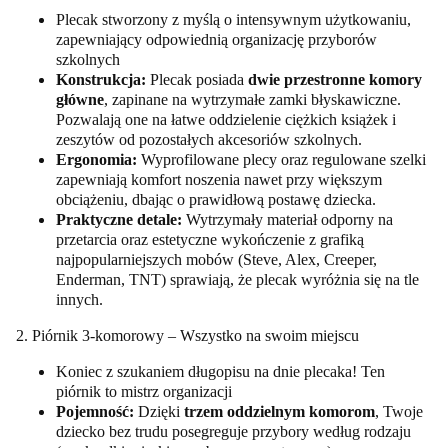
Plecak stworzony z myślą o intensywnym użytkowaniu,
zapewniający odpowiednią organizację przyborów
szkolnych
Konstrukcja:
Plecak posiada
dwie przestronne komory
główne
, zapinane na wytrzymałe zamki błyskawiczne.
Pozwalają one na łatwe oddzielenie ciężkich książek i
zeszytów od pozostałych akcesoriów szkolnych.
Ergonomia:
Wyprofilowane plecy oraz regulowane szelki
zapewniają komfort noszenia nawet przy większym
obciążeniu, dbając o prawidłową postawę dziecka.
Praktyczne detale:
Wytrzymały materiał odporny na
przetarcia oraz estetyczne wykończenie z grafiką
najpopularniejszych mobów (Steve, Alex, Creeper,
Enderman, TNT) sprawiają, że plecak wyróżnia się na tle
innych.
2. Piórnik 3-komorowy – Wszystko na swoim miejscu
Koniec z szukaniem długopisu na dnie plecaka! Ten
piórnik to mistrz organizacji
Pojemność:
Dzięki
trzem oddzielnym komorom
, Twoje
dziecko bez trudu posegreguje przybory według rodzaju