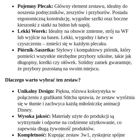
Pojemny Plecak:
Główny element zestawu, idealny do
noszenia podręczników, zeszytów i przyborów. Posiada
ergonomiczną konstrukcję, wygodne szelki oraz boczne
kieszonki z siatki na bidon lub napój.
Lekki Worek:
Idealny na obuwie zmienne, strój na WF
lub wyjście na basen. Lekki, wygodny i łatwy w
czyszczeniu – zmieści się w każdym plecaku.
Piórnik-Saszetka:
Stylowy i kompaktowy piórnik, który
pomieści wszystkie niezbędne przybory szkolne, takie jak
długopisy, kredki czy ołówek. Solidny zamek gwarantuje,
że przybory pozostaną na swoim miejscu.
Dlaczego warto wybrać ten zestaw?
Unikalny Design:
Piękna, różowa kolorystyka w
połączeniu z grafikami Stitcha sprawia, że zestaw wyróżnia
się w tłumie i zachwyca każdą miłośniczkę animacji
Disney.
Wysoka jakość:
Materiały użyte do produkcji są
wytrzymałe i odporne na codzienne użytkowanie, co
zapewnia długą żywotność produktów.
Kompletność:
Kupując zestaw 3w1, zyskujesz spójne