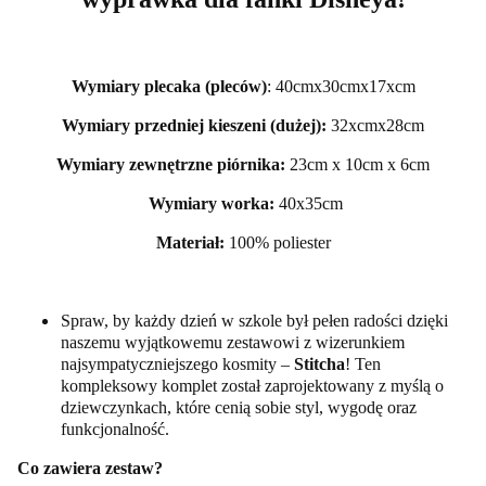
Wymiary plecaka (pleców)
: 40cmx30cmx17xcm
Wymiary przedniej kieszeni (dużej):
32xcmx28cm
Wymiary zewnętrzne piórnika:
23cm x 10cm x 6cm
Wymiary worka:
40x35cm
Materiał:
100% poliester
Spraw, by każdy dzień w szkole był pełen radości dzięki
naszemu wyjątkowemu zestawowi z wizerunkiem
najsympatyczniejszego kosmity –
Stitcha
! Ten
kompleksowy komplet został zaprojektowany z myślą o
dziewczynkach, które cenią sobie styl, wygodę oraz
funkcjonalność.
Co zawiera zestaw?