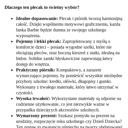
Dlaczego ten plecak to świetny wybór?
Idealne dopasowanie:
Plecak i piórnik tworzą harmonijną
całość. Dzięki wspólnemu motywowi graficznemu, każda
fanka Barbie będzie dumna ze swojego szkolnego
wyposażenia.
Pojemny i lekki plecak:
Zaprojektowany z myślą o
komforcie dzieci – posiada wygodne szelki, które nie
obciążają pleców, oraz boczną kieszeń z siatki, idealną na
bidon. Solidne zamki błyskawiczne zapewniają łatwy
dostęp do wnętrza.
Praktyczny piórnik:
Kompaktowy, a zarazem
wystarczająco pojemny, by pomieścić wszystkie niezbędne
przybory szkolne: kredki, ołówki, długopisy i gumki.
Wykonany z trwałego materiału, który łatwo utrzymać w
czystości.
Wysoka trwałość:
Wykorzystane materiały są odporne na
codzienne użytkowanie, co jest niezwykle ważne w
przypadku dziecięcych akcesoriów szkolnych.
Wymarzony prezent:
Szukasz pomysłu na prezent na
urodziny, rozpoczęcie roku szkolnego czy Dzień Dziecka?
Ten zestaw to gwarancja uśmiechu na twarzy obdarowanej