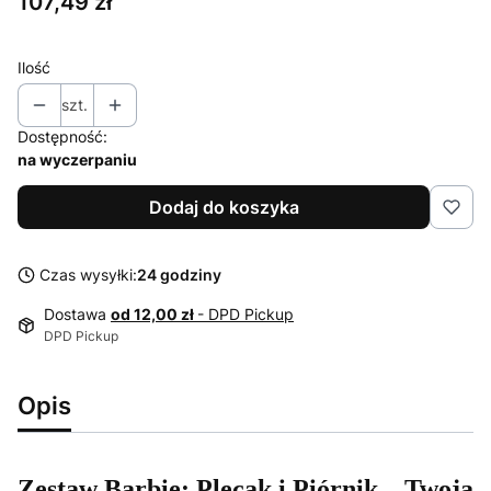
Cena
107,49 zł
Ilość
szt.
Dostępność:
na wyczerpaniu
Dodaj do koszyka
Czas wysyłki:
24 godziny
Dostawa
od 12,00 zł
- DPD Pickup
DPD Pickup
Opis
Zestaw Barbie: Plecak i Piórnik – Twoja