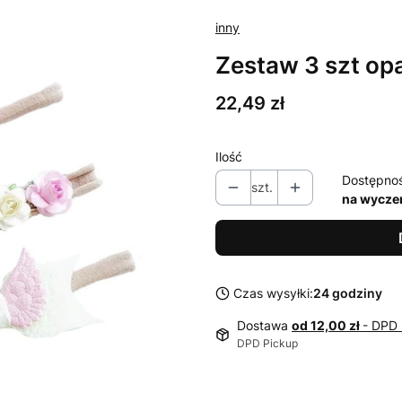
inny
Zestaw 3 szt op
Cena
22,49 zł
Ilość
Dostępno
szt.
na wycze
Czas wysyłki:
24 godziny
Dostawa
od 12,00 zł
- DPD 
DPD Pickup