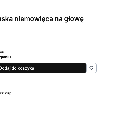
aska niemowlęca na głowę
ść:
rpaniu
Dodaj do koszyka
Pickup