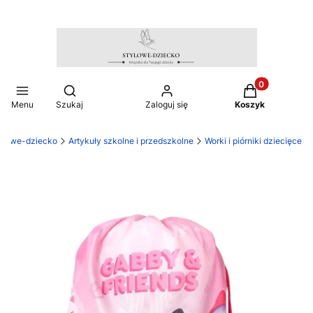
Produkty w ko
Otwórz wyszukiwarkę
Menu
Szukaj
Zaloguj się
Koszyk
ylowe-dziecko
Artykuły szkolne i przedszkolne
Worki i piórniki dziecięce