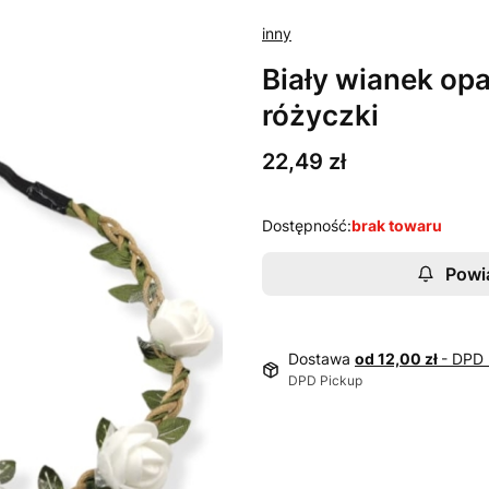
inny
Biały wianek op
różyczki
Cena
22,49 zł
Dostępność:
brak towaru
Powi
Dostawa
od 12,00 zł
- DPD 
DPD Pickup