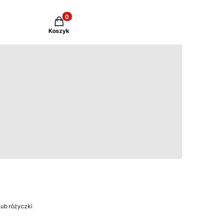
Produkty w koszyku: 0. Zobacz szczegóły
Koszyk
lub różyczki