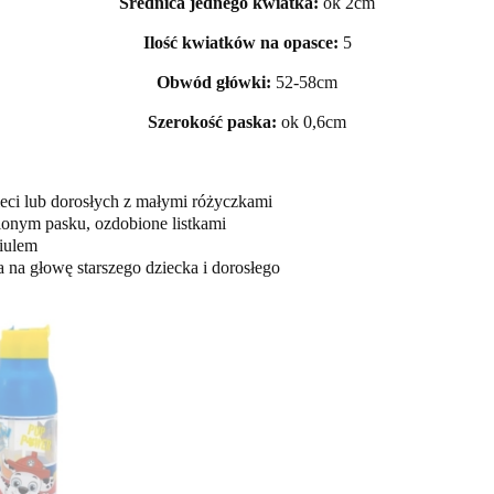
Średnica jednego kwiatka:
ok 2cm
Ilość kwiatków na opasce:
5
Obwód główki:
52-58cm
Szerokość paska:
ok 0,6cm
ieci lub dorosłych z małymi różyczkami
ionym pasku, ozdobione listkami
iulem
a na głowę starszego dziecka i dorosłego