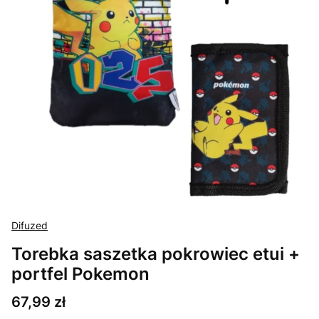
Difuzed
Torebka saszetka pokrowiec etui +
portfel Pokemon
Cena
67,99 zł