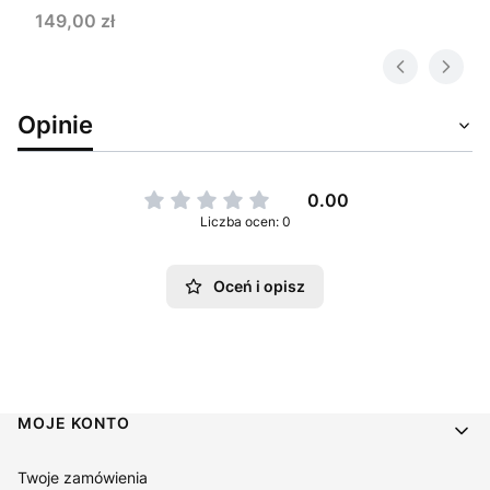
Cena
149,00 zł
Opinie
0.00
Liczba ocen: 0
Oceń i opisz
Linki w stopce
MOJE KONTO
Twoje zamówienia