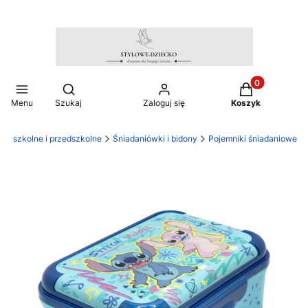
Produkty w ko
Otwórz wyszukiwarkę
Menu
Szukaj
Zaloguj się
Koszyk
uły szkolne i przedszkolne
Śniadaniówki i bidony
Pojemniki śniadaniowe