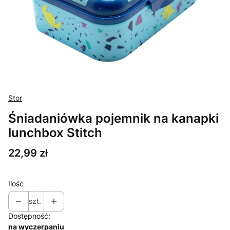
Stor
Śniadaniówka pojemnik na kanapki
lunchbox Stitch
Cena
22,99 zł
Ilość
szt.
Dostępność:
na wyczerpaniu