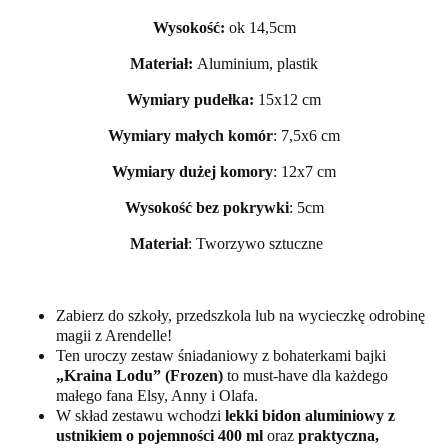
Wysokość:
ok 14,5cm
Materiał:
Aluminium, plastik
Wymiary pudełka:
15x12 cm
Wymiary małych komór
: 7,5x6 cm
Wymiary dużej komory
: 12x7 cm
Wysokość bez pokrywki
: 5cm
Materiał
: Tworzywo sztuczne
Zabierz do szkoły, przedszkola lub na wycieczkę odrobinę
magii z Arendelle!
Ten uroczy zestaw śniadaniowy z bohaterkami bajki
„Kraina Lodu” (Frozen)
to must-have dla każdego
małego fana Elsy, Anny i Olafa.
W skład zestawu wchodzi
lekki bidon aluminiowy z
ustnikiem o pojemności 400 ml
oraz
praktyczna,