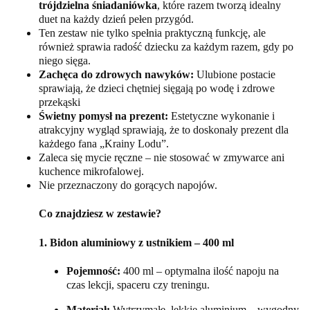
trójdzielna śniadaniówka
, które razem tworzą idealny
duet na każdy dzień pełen przygód.
Ten zestaw nie tylko spełnia praktyczną funkcję, ale
również sprawia radość dziecku za każdym razem, gdy po
niego sięga.
Zachęca do zdrowych nawyków:
Ulubione postacie
sprawiają, że dzieci chętniej sięgają po wodę i zdrowe
przekąski
Świetny pomysł na prezent:
Estetyczne wykonanie i
atrakcyjny wygląd sprawiają, że to doskonały prezent dla
każdego fana „Krainy Lodu”.
Zaleca się mycie ręczne – nie stosować w zmywarce ani
kuchence mikrofalowej.
Nie przeznaczony do gorących napojów.
Co znajdziesz w zestawie?
1. Bidon aluminiowy z ustnikiem – 400 ml
Pojemność:
400 ml – optymalna ilość napoju na
czas lekcji, spaceru czy treningu.
Materiał:
Wytrzymałe, lekkie aluminium – wygodny