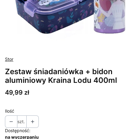
Stor
Zestaw śniadaniówka + bidon
aluminiowy Kraina Lodu 400ml
Cena
49,99 zł
Ilość
szt.
Dostępność:
na wyczerpaniu