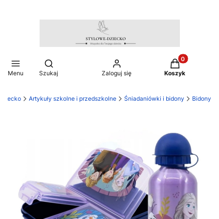
Produkty w ko
Otwórz wyszukiwarkę
Menu
Szukaj
Zaloguj się
Koszyk
dziecko
Artykuły szkolne i przedszkolne
Śniadaniówki i bidony
Bidony