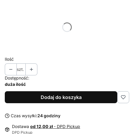
Wybierz wariant produktu:
Poszczególne warianty mogą różnić się ceną
*
Rozmiar
86
92
98
104
110
116
122
Ilość
szt.
Dostępność:
duża ilość
Dodaj do koszyka
Czas wysyłki:
24 godziny
Dostawa
od 12,00 zł
- DPD Pickup
DPD Pickup