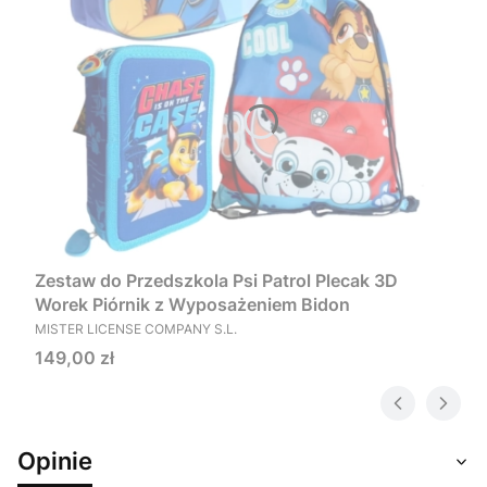
Zestaw do Przedszkola Psi Patrol Plecak 3D
Worek Piórnik z Wyposażeniem Bidon
PRODUCENT
MISTER LICENSE COMPANY S.L.
Cena
149,00 zł
Opinie