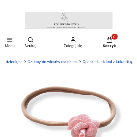
Produkty w ko
Otwórz wyszukiwarkę
Menu
Szukaj
Zaloguj się
Koszyk
ież dziecięca
Ozdoby do włosów dla dzieci
Opaski dla dzieci z kokardką