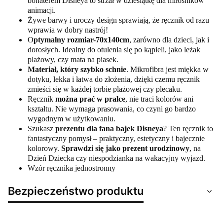
bohaterem Disneya to strzał w dziesiątkę dla miłośników
animacji.
Żywe barwy i uroczy design sprawiają, że ręcznik od razu
wprawia w dobry nastrój!
O
ptymalny rozmiar-70x140cm
, zarówno dla dzieci, jak i
dorosłych. Idealny do otulenia się po kąpieli, jako leżak
plażowy, czy mata na piasek.
Materiał, który szybko schnie
. Mikrofibra jest miękka w
dotyku, lekka i łatwa do złożenia, dzięki czemu ręcznik
zmieści się w każdej torbie plażowej czy plecaku.
Ręcznik
można prać w pralce
, nie traci kolorów ani
kształtu. Nie wymaga prasowania, co czyni go bardzo
wygodnym w użytkowaniu.
Szukasz
prezentu dla fana bajek Disneya
? Ten ręcznik to
fantastyczny pomysł – praktyczny, estetyczny i bajecznie
kolorowy.
Sprawdzi się jako prezent urodzinowy
, na
Dzień Dziecka czy niespodzianka na wakacyjny wyjazd.
Wzór ręcznika jednostronny
Bezpieczeństwo produktu