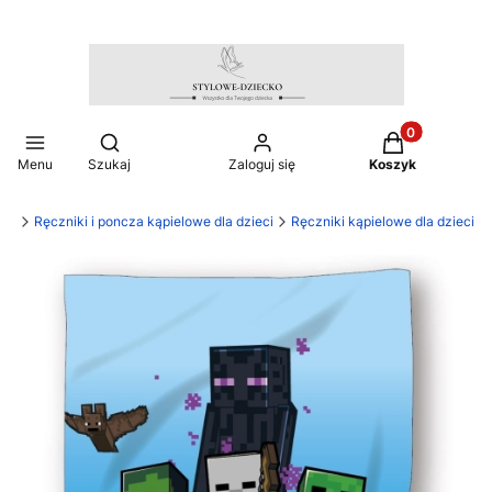
Produkty w ko
Otwórz wyszukiwarkę
Menu
Szukaj
Zaloguj się
Koszyk
cko
Ręczniki i poncza kąpielowe dla dzieci
Ręczniki kąpielowe dla dzieci