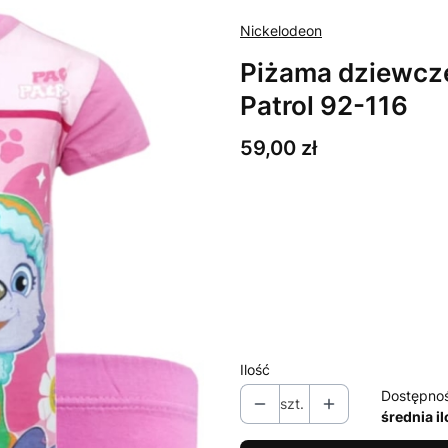
Nickelodeon
Piżama dziewczę
Patrol 92-116
Cena
59,00 zł
Wybierz wariant produktu:
Poszczególne warianty mogą ró
*
Rozmiar
92
98
104
110
Ilość
Dostępno
szt.
średnia i