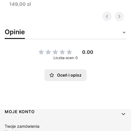
Cena
149,00 zł
Opinie
0.00
Liczba ocen: 0
Oceń i opisz
Linki w stopce
MOJE KONTO
Twoje zamówienia