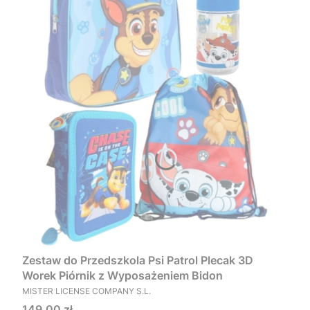
Zestaw do Przedszkola Psi Patrol Plecak 3D
Worek Piórnik z Wyposażeniem Bidon
PRODUCENT
MISTER LICENSE COMPANY S.L.
Cena
149,00 zł