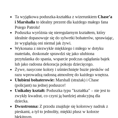
Ta wyjątkowa poduszka-kształtka z wizerunkiem
Chase’a
i Marshalla
to idealny prezent dla każdego małego fana
Psiego Patrolu!
Poduszka wyróżnia się nieregularnym kształtem, który
idealnie dopasowuje się do sylwetki bohaterów, sprawiając,
że wyglądają oni niemal jak żywi.
Wykonana z niezwykle miękkiego i miłego w dotyku
materiału, doskonale sprawdzi się jako ulubiona
przytulanka do spania, wsparcie podczas oglądania bajek
lub jako radosna dekoracja pokoju dziecięcego.
Żywe, nasycone kolory i uśmiechnięte buzie piesków od
razu wprowadzą radosną atmosferę do każdego wnętrza.
Ulubieni bohaterowie:
Marshall (strażak) i Chase
(policjant) na jednej poduszce!
Unikalny kształt:
Poduszka typu "kształtka" – nie jest to
zwykły kwadrat, co czyni ją bardziej atrakcyjną dla
dziecka.
Dwustronna:
Z przodu znajduje się kolorowy nadruk z
pieskami, a tył to jednolity, miękki plusz w kolorze
błękitnym.