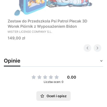
Zestaw do Przedszkola Psi Patrol Plecak 3D
Worek Piórnik z Wyposażeniem Bidon
PRODUCENT
MISTER LICENSE COMPANY S.L.
Cena
149,00 zł
Opinie
0.00
Liczba ocen: 0
Oceń i opisz