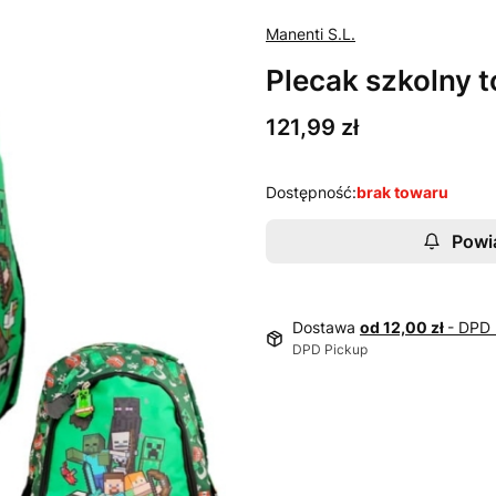
Manenti S.L.
Plecak szkolny t
Cena
121,99 zł
Dostępność:
brak towaru
Powi
Dostawa
od 12,00 zł
- DPD 
DPD Pickup