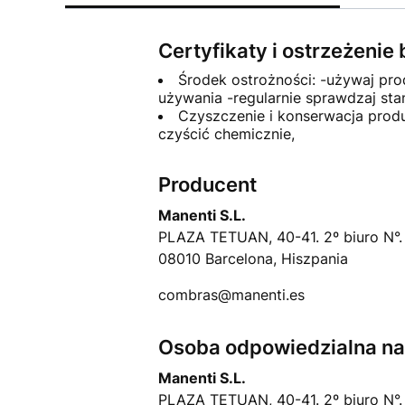
Certyfikaty i ostrzeżeni
Środek ostrożności: -używaj pr
używania -regularnie sprawdzaj st
Czyszczenie i konserwacja produk
czyścić chemicznie,
Producent
Manenti S.L.
PLAZA TETUAN, 40-41. 2º biuro N°.
08010 Barcelona, Hiszpania
combras@manenti.es
Osoba odpowiedzialna na 
Manenti S.L.
PLAZA TETUAN, 40-41. 2º biuro N°.