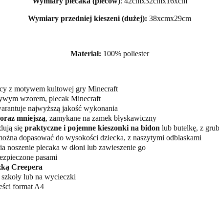
Wymiary plecaka (pleców)
: 42cmx32cmx16xcm
Wymiary przedniej kieszeni (dużej):
38xcmx29cm
Materiał:
100% poliester
ęcy z motywem kultowej gry Minecraft
z żywym wzorem, plecak Minecraft
gwarantuje najwyższą jakość wykonania
oraz mniejszą
, zamykane na zamek błyskawiczny
dują się
praktyczne i pojemne kieszonki na bidon
lub butelkę, z grub
 można dopasować do wysokości dziecka, z naszytymi odblaskami
ia noszenie plecaka w dłoni lub zawieszenie go
bezpieczone pasami
zką Creepera
o szkoły lub na wycieczki
eści format A4