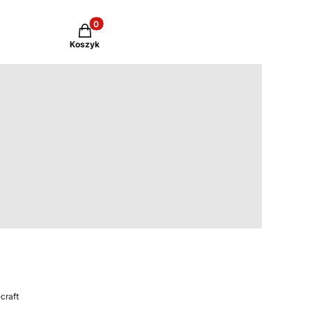
Produkty w koszyku: 0. Zobacz szczegóły
Koszyk
craft