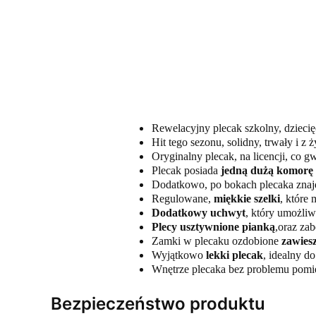
Rewelacyjny plecak szkolny, dzieci
Hit tego sezonu, solidny, trwały i 
Oryginalny plecak, na licencji, co 
Plecak posiada
jedną dużą komorę 
Dodatkowo, po bokach plecaka znaj
Regulowane,
miękkie szelki
, które
Dodatkowy uchwyt
, który umożliw
Plecy usztywnione pianką
,oraz za
Zamki w plecaku ozdobione
zawies
Wyjątkowo
lekki plecak
, idealny d
Wnętrze plecaka bez problemu pomi
Bezpieczeństwo produktu