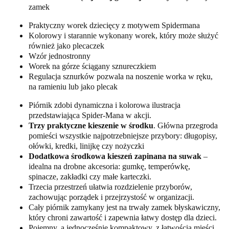
zamek
Praktyczny worek dziecięcy z motywem Spidermana
Kolorowy i starannie wykonany worek, który może służyć
również jako plecaczek
Wzór jednostronny
Worek na górze ściągany sznureczkiem
Regulacja sznurków pozwala na noszenie worka w ręku,
na ramieniu lub jako plecak
Piórnik zdobi dynamiczna i kolorowa ilustracja
przedstawiająca Spider-Mana w akcji.
Trzy praktyczne kieszenie w środku
. Główna przegroda
pomieści wszystkie najpotrzebniejsze przybory: długopisy,
ołówki, kredki, linijkę czy nożyczki
Dodatkowa środkowa kieszeń zapinana na suwak
–
idealna na drobne akcesoria: gumkę, temperówkę,
spinacze, zakładki czy małe karteczki.
Trzecia przestrzeń ułatwia rozdzielenie przyborów,
zachowując porządek i przejrzystość w organizacji.
Cały piórnik zamykany jest na trwały zamek błyskawiczny,
który chroni zawartość i zapewnia łatwy dostęp dla dzieci.
Pojemny, a jednocześnie kompaktowy, z łatwością mieści