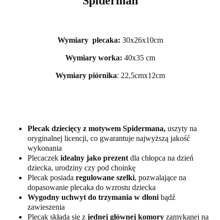
Spiderman
Wymiary plecaka:
30x26x10cm
Wymiary worka:
40x35 cm
Wymiary piórnika
: 22,5cmx12cm
Plecak dziecięcy z motywem Spidermana,
uszyty na
oryginalnej licencji, co gwarantuje najwyższą jakość
wykonania
Plecaczek
idealny jako prezent
dla chłopca na dzień
dziecka, urodziny czy pod choinkę
Plecak posiada
regulowane szelki
, pozwalające na
dopasowanie plecaka do wzrostu dziecka
Wygodny uchwyt do trzymania w dłoni
bądź
zawieszenia
Plecak składa się z
jednej głównej komory
zamykanej na