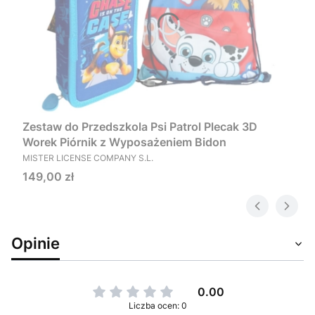
Zestaw do Przedszkola Psi Patrol Plecak 3D
Worek Piórnik z Wyposażeniem Bidon
PRODUCENT
MISTER LICENSE COMPANY S.L.
Cena
149,00 zł
Opinie
0.00
Liczba ocen: 0