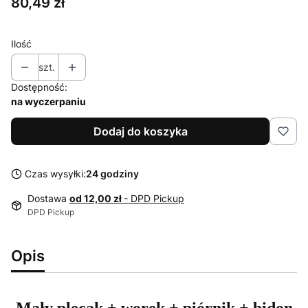
Cena
80,49 zł
Ilość
szt.
Dostępność:
na wyczerpaniu
Dodaj do koszyka
Czas wysyłki:
24 godziny
Dostawa
od 12,00 zł
- DPD Pickup
DPD Pickup
Opis
Mały plecak + worek + piórnik + bidon