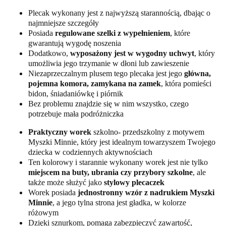
Plecak wykonany jest z najwyższą starannością, dbając o
najmniejsze szczegóły
Posiada
regulowane szelki z wypełnieniem
, które
gwarantują wygodę noszenia
Dodatkowo,
wyposażony jest w wygodny uchwyt
, który
umożliwia jego trzymanie w dłoni lub zawieszenie
Niezaprzeczalnym plusem tego plecaka jest jego
główna,
pojemna komora, zamykana na zamek
, która pomieści
bidon, śniadaniówkę i piórnik
Bez problemu znajdzie się w nim wszystko, czego
potrzebuje mała podróżniczka
Praktyczny worek
szkolno- przedszkolny z motywem
Myszki Minnie, który jest idealnym towarzyszem Twojego
dziecka w codziennych aktywnościach
Ten kolorowy i starannie wykonany worek jest nie tylko
miejscem na buty, ubrania czy przybory szkolne
, ale
także może służyć jako
stylowy plecaczek
Worek posiada
jednostronny wzór z nadrukiem Myszki
Minnie
, a jego tylna strona jest gładka, w kolorze
różowym
Dzięki sznurkom, pomaga zabezpieczyć zawartość,