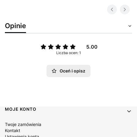
Opinie
5.00
Liczba ocen: 1
Oceń i opisz
Linki w stopce
MOJE KONTO
Twoje zamówienia
Kontakt
Ustawienia konta