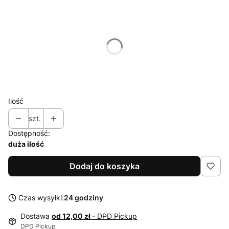
Wybierz wariant produktu:
Poszczególne warianty mogą różnić się ceną
*
Rozmiar
92
98
104
110
116
128
Ilość
szt.
Dostępność:
duża ilość
Dodaj do koszyka
Czas wysyłki:
24 godziny
Dostawa
od 12,00 zł
- DPD Pickup
DPD Pickup