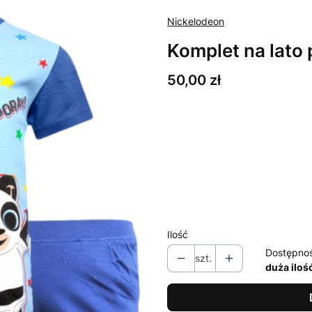
Nickelodeon
Komplet na lato
Cena
50,00 zł
Wybierz wariant produktu:
Poszczególne warianty mogą ró
*
Rozmiar
92
98
104
110
Ilość
Dostępno
szt.
duża iloś