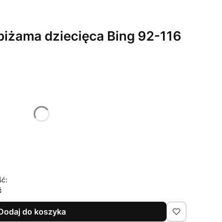
 piżama dziecięca Bing 92-116
żnić się ceną
116
ść:
ć
Dodaj do koszyka