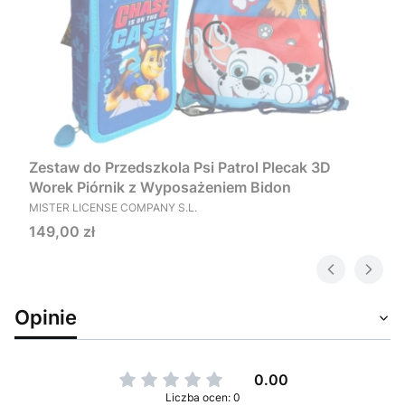
Zestaw do Przedszkola Psi Patrol Plecak 3D
Worek Piórnik z Wyposażeniem Bidon
PRODUCENT
MISTER LICENSE COMPANY S.L.
Cena
149,00 zł
Opinie
0.00
Liczba ocen: 0