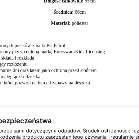
Długość całkowita:
55cm
Średnica:
66cm
Materiał:
poliester
onych piesków z bajki Psi Patrol
ykonany przez cenioną markę Euroswan-Kids Licensing
składa i rozkłada
ący rozłożeniu
murne dni oraz latem jako ochrona przed słońcem
ałej rączki dziecka
, która pozwoli na harce i zabawy na deszczu
e bezpieczeństwa
 przepisami dotyczącymi odpadów. Środek ostrożności: -uż
odzenia produktu zaprzestań jego używania -regularnie s