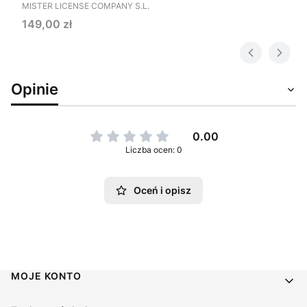
PRODUCENT
MISTER LICENSE COMPANY S.L.
Cena
149,00 zł
Opinie
0.00
Liczba ocen: 0
Oceń i opisz
Linki w stopce
MOJE KONTO