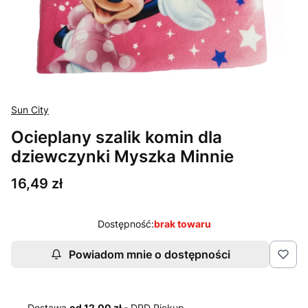
Sun City
Ocieplany szalik komin dla
dziewczynki Myszka Minnie
Cena
16,49 zł
Dostępność:
brak towaru
Powiadom mnie o dostępności
Dostawa
od 12,00 zł
- DPD Pickup