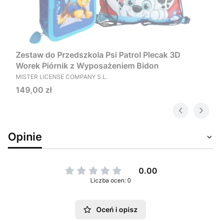
Zestaw do Przedszkola Psi Patrol Plecak 3D
Worek Piórnik z Wyposażeniem Bidon
PRODUCENT
MISTER LICENSE COMPANY S.L.
Cena
149,00 zł
Opinie
0.00
Liczba ocen: 0
Oceń i opisz