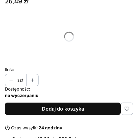
Cena
26,49 zł
Wybierz wariant produktu:
Poszczególne warianty mogą różnić się ceną
*
Rozmiar
54
56
Ilość
szt.
Dostępność:
na wyczerpaniu
Dodaj do koszyka
Czas wysyłki:
24 godziny