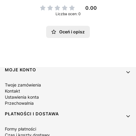
0.00
Liczba ocen: 0
Oceń i opisz
Linki w stopce
MOJE KONTO
Twoje zamówienia
Kontakt
Ustawienia konta
Przechowalnia
PŁATNOŚCI I DOSTAWA
Formy płatności
Czas i koszty dostawy