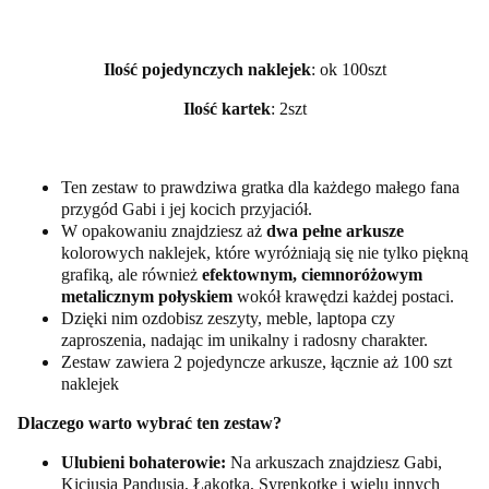
Ilość pojedynczych naklejek
: ok 100szt
Ilość kartek
: 2szt
Ten zestaw to prawdziwa gratka dla każdego małego fana
przygód Gabi i jej kocich przyjaciół.
W opakowaniu znajdziesz aż
dwa pełne arkusze
kolorowych naklejek, które wyróżniają się nie tylko piękną
grafiką, ale również
efektownym, ciemnoróżowym
metalicznym połyskiem
wokół krawędzi każdej postaci.
Dzięki nim ozdobisz zeszyty, meble, laptopa czy
zaproszenia, nadając im unikalny i radosny charakter.
Zestaw zawiera 2 pojedyncze arkusze, łącznie aż 100 szt
naklejek
Dlaczego warto wybrać ten zestaw?
Ulubieni bohaterowie:
Na arkuszach znajdziesz Gabi,
Kiciusia Pandusia, Łakotka, Syrenkotkę i wielu innych