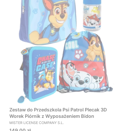
Zestaw do Przedszkola Psi Patrol Plecak 3D
Worek Piórnik z Wyposażeniem Bidon
PRODUCENT
MISTER LICENSE COMPANY S.L.
Cena
149,00 zł