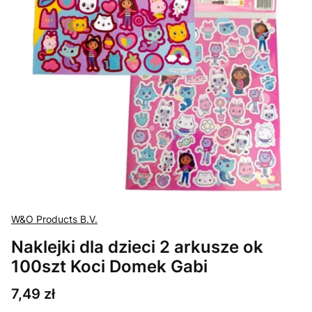
W&O Products B.V.
Naklejki dla dzieci 2 arkusze ok
100szt Koci Domek Gabi
Cena
7,49 zł