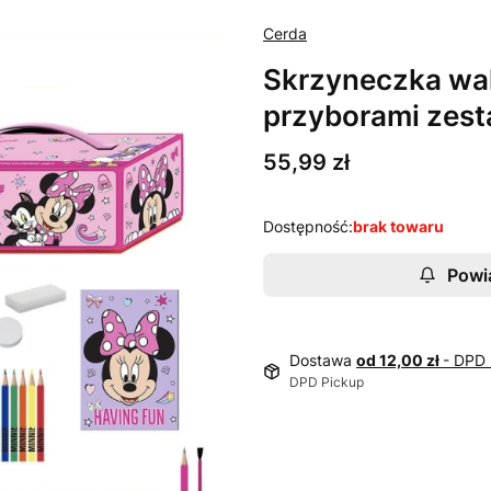
Cerda
Skrzyneczka wal
przyborami zest
Cena
55,99 zł
Dostępność:
brak towaru
Powi
Dostawa
od 12,00 zł
- DPD 
DPD Pickup