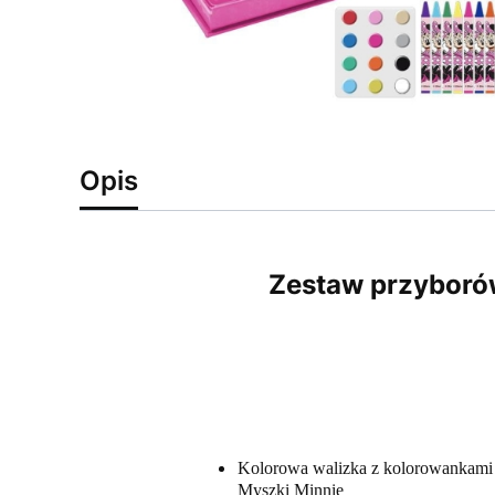
Opis
Zestaw przyborów
Kolorowa walizka z kolorowankami d
Myszki Minnie