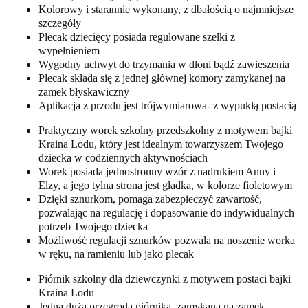
Kolorowy i starannie wykonany, z dbałością o najmniejsze
szczegóły
Plecak dziecięcy posiada regulowane szelki z
wypełnieniem
Wygodny uchwyt do trzymania w dłoni bądź zawieszenia
Plecak składa się z jednej głównej komory zamykanej na
zamek błyskawiczny
Aplikacja z przodu jest trójwymiarowa- z wypukłą postacią
Praktyczny worek szkolny przedszkolny z motywem bajki
Kraina Lodu, który jest idealnym towarzyszem Twojego
dziecka w codziennych aktywnościach
Worek posiada jednostronny wzór z nadrukiem Anny i
Elzy, a jego tylna strona jest gładka, w kolorze fioletowym
Dzięki sznurkom, pomaga zabezpieczyć zawartość,
pozwalając na regulację i dopasowanie do indywidualnych
potrzeb Twojego dziecka
Możliwość regulacji sznurków pozwala na noszenie worka
w ręku, na ramieniu lub jako plecak
Piórnik szkolny dla dziewczynki z motywem postaci bajki
Kraina Lodu
Jedna duża przegroda piórnika, zamykana na zamek