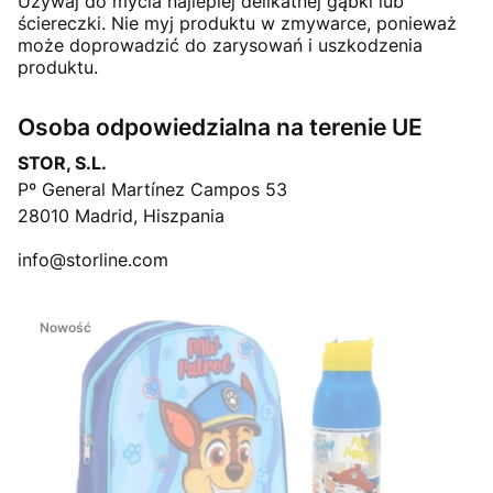
Używaj do mycia najlepiej delikatnej gąbki lub
ściereczki. Nie myj produktu w zmywarce, ponieważ
może doprowadzić do zarysowań i uszkodzenia
produktu.
Osoba odpowiedzialna na terenie UE
STOR, S.L.
Pº General Martínez Campos 53
28010 Madrid, Hiszpania
info@storline.com
Nowość