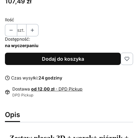
Cena
107,49 zł
Ilość
szt.
Dostępność:
na wyczerpaniu
Dodaj do koszyka
Czas wysyłki:
24 godziny
Dostawa
od 12,00 zł
- DPD Pickup
DPD Pickup
Opis
Zestaw plecak 3D + worek+ piórnik +