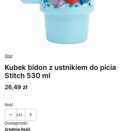
Stor
Kubek bidon z ustnikiem do picia
Stitch 530 ml
Cena
26,49 zł
Ilość
szt.
Dostępność:
średnia ilość