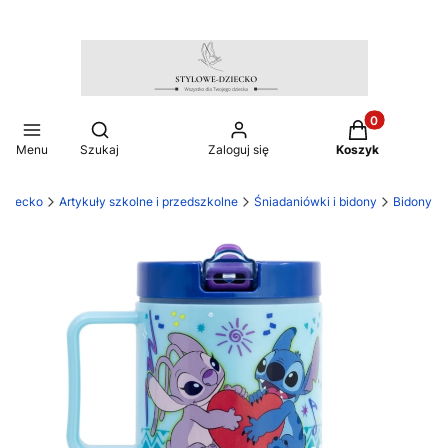
Produkty w ko
Otwórz wyszukiwarkę
Menu
Szukaj
Zaloguj się
Koszyk
dziecko
Artykuły szkolne i przedszkolne
Śniadaniówki i bidony
Bidony