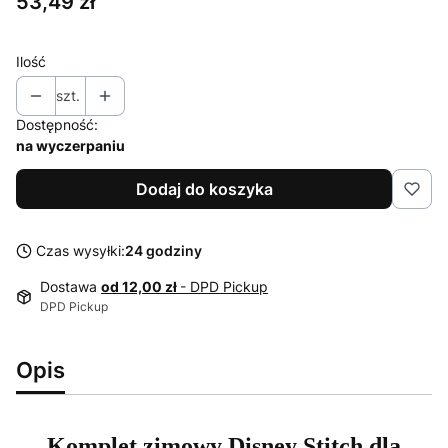
Cena
53,49 zł
Ilość
szt.
Dostępność:
na wyczerpaniu
Dodaj do koszyka
Czas wysyłki:
24 godziny
Dostawa
od 12,00 zł
- DPD Pickup
DPD Pickup
Opis
Komplet zimowy Disney Stitch dla