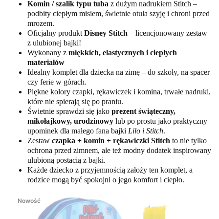
Komin / szalik typu tuba
z dużym nadrukiem Stitch –
podbity ciepłym misiem, świetnie otula szyję i chroni przed
mrozem.
Oficjalny produkt
Disney Stitch
– licencjonowany zestaw
z ulubionej bajki!
Wykonany z
miękkich, elastycznych i ciepłych
materiałów
Idealny komplet dla dziecka na zimę – do szkoły, na spacer
czy ferie w górach.
Piękne kolory czapki, rękawiczek i komina, trwałe nadruki,
które nie spierają się po praniu.
Świetnie sprawdzi się jako
prezent świąteczny,
mikołajkowy, urodzinowy
lub po prostu jako praktyczny
upominek dla małego fana bajki
Lilo i Stitch
.
Zestaw
czapka + komin + rękawiczki Stitch
to nie tylko
ochrona przed zimnem, ale też modny dodatek inspirowany
ulubioną postacią z bajki.
Każde dziecko z przyjemnością założy ten komplet, a
rodzice mogą być spokojni o jego komfort i ciepło.
Nowość