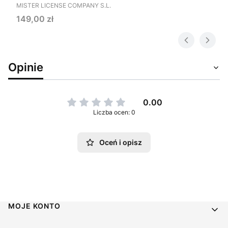
PRODUCENT
MISTER LICENSE COMPANY S.L.
Cena
149,00 zł
Opinie
0.00
Liczba ocen: 0
Oceń i opisz
Linki w stopce
MOJE KONTO