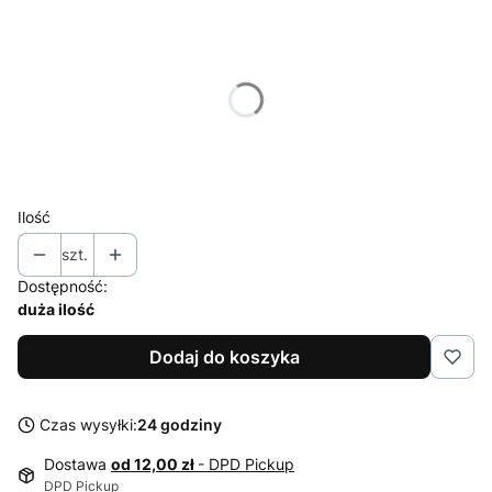
Wybierz wariant produktu:
Poszczególne warianty mogą różnić się ceną
*
Rozmiar
104
110
116
122
128
134
Ilość
szt.
Dostępność:
duża ilość
Dodaj do koszyka
Czas wysyłki:
24 godziny
Dostawa
od 12,00 zł
- DPD Pickup
DPD Pickup