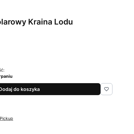
olarowy Kraina Lodu
ść:
rpaniu
Dodaj do koszyka
Pickup