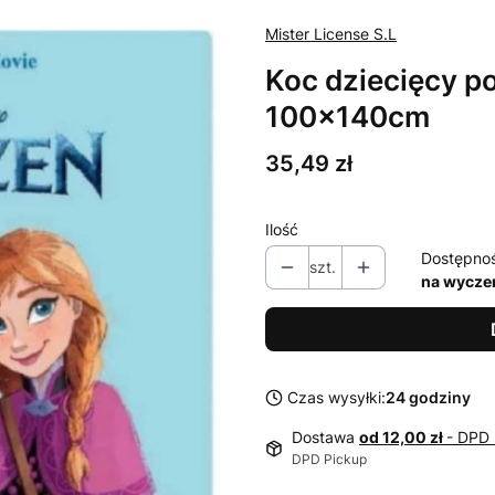
Mister License S.L
Koc dziecięcy p
100x140cm
Cena
35,49 zł
Ilość
Dostępno
szt.
na wycze
Czas wysyłki:
24 godziny
Dostawa
od 12,00 zł
- DPD 
DPD Pickup