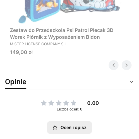
Zestaw do Przedszkola Psi Patrol Plecak 3D
Worek Piórnik z Wyposażeniem Bidon
PRODUCENT
MISTER LICENSE COMPANY S.L.
Cena
149,00 zł
Opinie
0.00
Liczba ocen: 0
Oceń i opisz