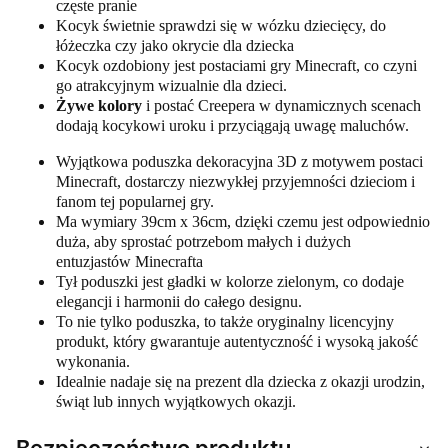
częste pranie
Kocyk świetnie sprawdzi się w wózku dziecięcy, do
łóżeczka czy jako okrycie dla dziecka
Kocyk ozdobiony jest postaciami gry Minecraft, co czyni
go atrakcyjnym wizualnie dla dzieci.
Żywe kolory
i postać Creepera w dynamicznych scenach
dodają kocykowi uroku i przyciągają uwagę maluchów.
Wyjątkowa poduszka dekoracyjna 3D z motywem postaci
Minecraft, dostarczy niezwykłej przyjemności dzieciom i
fanom tej popularnej gry.
Ma wymiary 39cm x 36cm, dzięki czemu jest odpowiednio
duża, aby sprostać potrzebom małych i dużych
entuzjastów Minecrafta
Tył poduszki jest gładki w kolorze zielonym, co dodaje
elegancji i harmonii do całego designu.
To nie tylko poduszka, to także oryginalny licencyjny
produkt, który gwarantuje autentyczność i wysoką jakość
wykonania.
Idealnie nadaje się na prezent dla dziecka z okazji urodzin,
świąt lub innych wyjątkowych okazji.
Bezpieczeństwo produktu