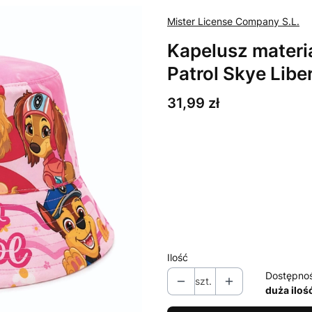
Mister License Company S.L.
Kapelusz materi
Patrol Skye Libe
Cena
31,99 zł
Wybierz wariant produktu:
Poszczególne warianty mogą ró
*
Rozmiar
53
Ilość
Dostępno
szt.
duża iloś