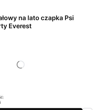
ałowy na lato czapka Psi
rty Everest
żnić się ceną
ść:
ć