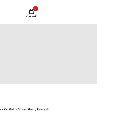
Produkty w koszyku: 0. Zobacz szczegóły
Koszyk
a Psi Patrol Skye Liberty Everest