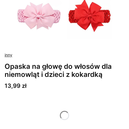
inny
Opaska na głowę do włosów dla
niemowląt i dzieci z kokardką
Cena
13,99 zł
Wybierz wariant produktu:
Poszczególne warianty mogą różnić się ceną
*
Kolor