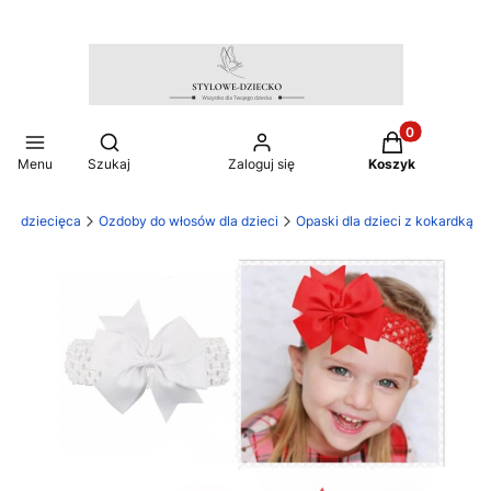
Produkty w ko
Otwórz wyszukiwarkę
Menu
Szukaj
Zaloguj się
Koszyk
ież dziecięca
Ozdoby do włosów dla dzieci
Opaski dla dzieci z kokardką