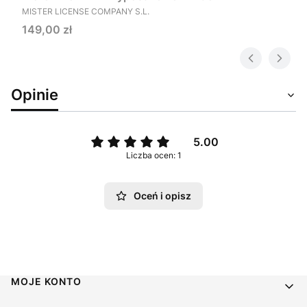
PRODUCENT
MISTER LICENSE COMPANY S.L.
Cena
149,00 zł
Opinie
5.00
Liczba ocen: 1
Oceń i opisz
Linki w stopce
MOJE KONTO