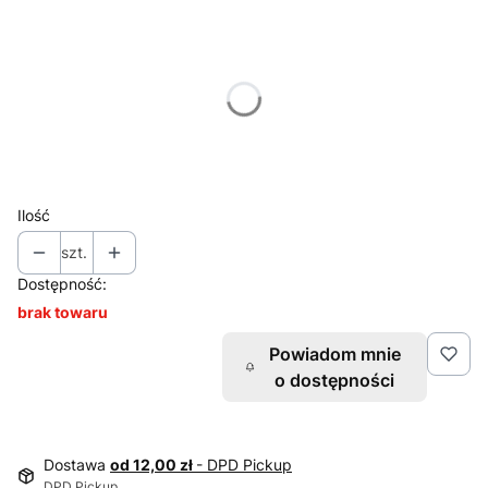
Wybierz wariant produktu:
Poszczególne warianty mogą różnić się ceną
*
Rozmiar
86
92
98
104
Ilość
szt.
Dostępność:
brak towaru
Powiadom mnie
o dostępności
Dostawa
od 12,00 zł
- DPD Pickup
DPD Pickup